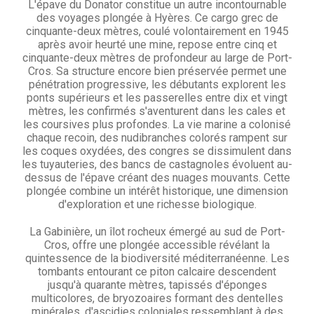
L'épave du Donator constitue un autre incontournable
des voyages plongée à Hyères. Ce cargo grec de
cinquante-deux mètres, coulé volontairement en 1945
après avoir heurté une mine, repose entre cinq et
cinquante-deux mètres de profondeur au large de Port-
Cros. Sa structure encore bien préservée permet une
pénétration progressive, les débutants explorent les
ponts supérieurs et les passerelles entre dix et vingt
mètres, les confirmés s'aventurent dans les cales et
les coursives plus profondes. La vie marine a colonisé
chaque recoin, des nudibranches colorés rampent sur
les coques oxydées, des congres se dissimulent dans
les tuyauteries, des bancs de castagnoles évoluent au-
dessus de l'épave créant des nuages mouvants. Cette
plongée combine un intérêt historique, une dimension
d'exploration et une richesse biologique.
La Gabinière, un îlot rocheux émergé au sud de Port-
Cros, offre une plongée accessible révélant la
quintessence de la biodiversité méditerranéenne. Les
tombants entourant ce piton calcaire descendent
jusqu'à quarante mètres, tapissés d'éponges
multicolores, de bryozoaires formant des dentelles
minérales, d'ascidies coloniales ressemblant à des