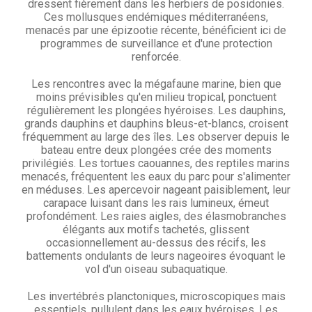
dressent fièrement dans les herbiers de posidonies.
Ces mollusques endémiques méditerranéens,
menacés par une épizootie récente, bénéficient ici de
programmes de surveillance et d'une protection
renforcée.
Les rencontres avec la mégafaune marine, bien que
moins prévisibles qu'en milieu tropical, ponctuent
régulièrement les plongées hyéroises. Les dauphins,
grands dauphins et dauphins bleus-et-blancs, croisent
fréquemment au large des îles. Les observer depuis le
bateau entre deux plongées crée des moments
privilégiés. Les tortues caouannes, des reptiles marins
menacés, fréquentent les eaux du parc pour s'alimenter
en méduses. Les apercevoir nageant paisiblement, leur
carapace luisant dans les rais lumineux, émeut
profondément. Les raies aigles, des élasmobranches
élégants aux motifs tachetés, glissent
occasionnellement au-dessus des récifs, les
battements ondulants de leurs nageoires évoquant le
vol d'un oiseau subaquatique.
Les invertébrés planctoniques, microscopiques mais
essentiels, pullulent dans les eaux hyéroises. Les