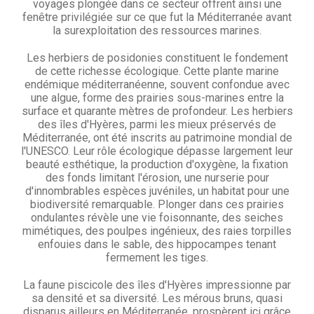
voyages plongée dans ce secteur offrent ainsi une
fenêtre privilégiée sur ce que fut la Méditerranée avant
la surexploitation des ressources marines.
Les herbiers de posidonies constituent le fondement
de cette richesse écologique. Cette plante marine
endémique méditerranéenne, souvent confondue avec
une algue, forme des prairies sous-marines entre la
surface et quarante mètres de profondeur. Les herbiers
des îles d'Hyères, parmi les mieux préservés de
Méditerranée, ont été inscrits au patrimoine mondial de
l'UNESCO. Leur rôle écologique dépasse largement leur
beauté esthétique, la production d'oxygène, la fixation
des fonds limitant l'érosion, une nurserie pour
d'innombrables espèces juvéniles, un habitat pour une
biodiversité remarquable. Plonger dans ces prairies
ondulantes révèle une vie foisonnante, des seiches
mimétiques, des poulpes ingénieux, des raies torpilles
enfouies dans le sable, des hippocampes tenant
fermement les tiges.
La faune piscicole des îles d'Hyères impressionne par
sa densité et sa diversité. Les mérous bruns, quasi
disparus ailleurs en Méditerranée, prospèrent ici grâce