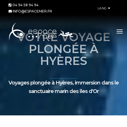
04 94 58 94 94
LANG
INFO@ESPACEMER.FR
tog
VOTRE VOYAGE
nav
PLONGÉE À
HYÈRES
Voyages plongée à Hyères, immersion dans le
sanctuaire marin des îles d'Or