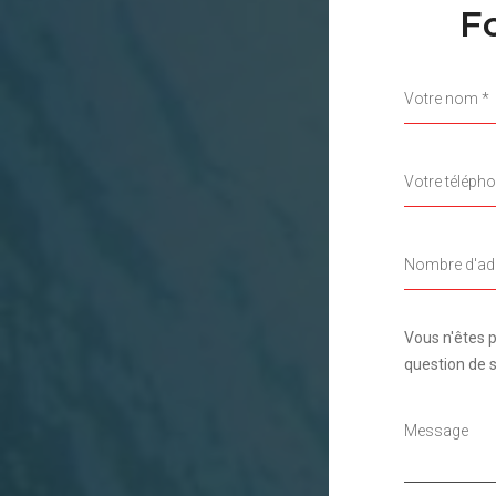
F
Vous n'êtes p
question de sé