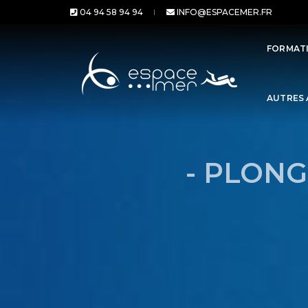
04 94 58 94 94
INFO@ESPACEMER.FR
FORMATI
AUTRES 
- PLON