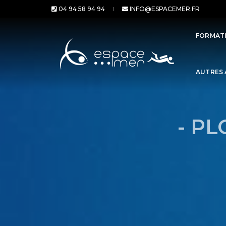
04 94 58 94 94
INFO@ESPACEMER.FR
FORMATI
AUTRES 
- PL