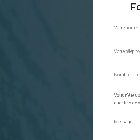
F
Vous n'êtes p
question de sé